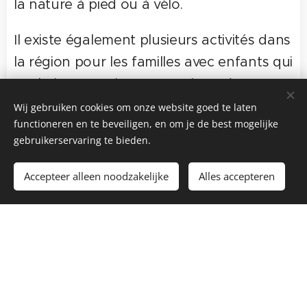
la nature à pied ou à vélo.
Il existe également plusieurs activités dans
la région pour les familles avec enfants qui
souhaitent partir pour une journée.
Wij gebruiken cookies om onze website goed te laten
En savoir plus
functioneren en te beveiligen, en om je de best mogelijke
gebruikerservaring te bieden.
Accepteer alleen noodzakelijke
Alles accepteren
Pour réserver